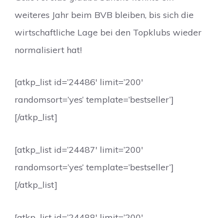
weiteres Jahr beim BVB bleiben, bis sich die
wirtschaftliche Lage bei den Topklubs wieder
normalisiert hat!
[atkp_list id=’24486′ limit=’200′
randomsort=’yes‘ template=’bestseller‘]
[/atkp_list]
[atkp_list id=’24487′ limit=’200′
randomsort=’yes‘ template=’bestseller‘]
[/atkp_list]
[atkp_list id=’24488′ limit=’200′