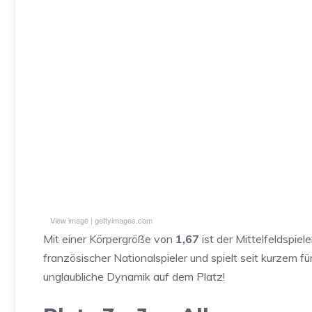
View image
|
gettyimages.com
Sie sehen gerade einen Platzhalterinhalt von
Standard
. 
Mit einer Körpergröße von
1,67
ist der Mittelfeldspiel
zuzugreifen, klicken Sie auf den Button unten. Bitte bea
Drittanbieter weitergegeben we
französischer Nationalspieler und spielt seit kurzem f
unglaubliche Dynamik auf dem Platz!