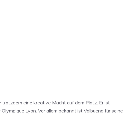
Um auf den eigentlichen Inhalt
er trotzdem eine kreative Macht auf dem Platz. Er ist
chten Sie, dass dabei Daten an
rden.
ür Olympique Lyon. Vor allem bekannt ist Valbuena für seine