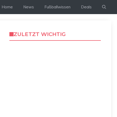
Home
News
Fußballwissen
Deals
ZULETZT WICHTIG