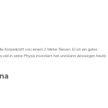
. Um auf den
ie Körperkraft von einem 2 Meter Riesen. Er ist ein gutes
on unten. Bitte
gegeben werden.
nso viel in seine Physis investiert hat und kann deswegen heute
ena