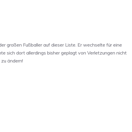
Um auf den eigentlichen Inhalt
der großen Fußballer auf dieser Liste. Er wechselte für eine
chten Sie, dass dabei Daten an
rden.
e sich dort allerdings bisher geplagt von Verletzungen nicht
 zu ändern!