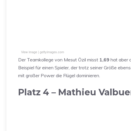
View image
|
gettyimages.com
Sie sehen gerade einen Platzhalterinhalt von
Standard
Der Teamkollege von Mesut Özil misst
1,69
hat aber d
eigentlichen Inhalt zuzugreifen, klicken Sie auf den Butt
beachten Sie, dass dabei Daten an Drittanbieter weiter
Beispiel für einen Spieler, der trotz seiner Größe ebe
mit großer Power die Flügel dominieren.
Inhalt entsperren
Platz 4 – Mathieu Valbu
Weitere Informationen