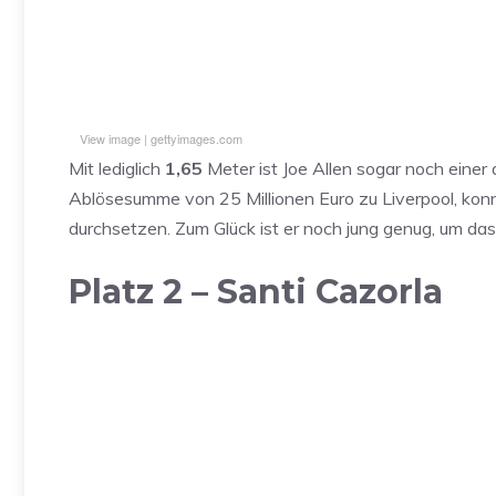
Inhalt entsperren
Weitere Informationen
View image
|
gettyimages.com
Sie sehen gerade einen Platzhalterinhalt von
Standard
. 
Mit lediglich
1,65
Meter ist Joe Allen sogar noch einer 
zuzugreifen, klicken Sie auf den Button unten. Bitte bea
Drittanbieter weitergegeben we
Ablösesumme von 25 Millionen Euro zu Liverpool, konnt
durchsetzen. Zum Glück ist er noch jung genug, um das
Inhalt entsperren
Platz 2 – Santi Cazorla
Weitere Informationen