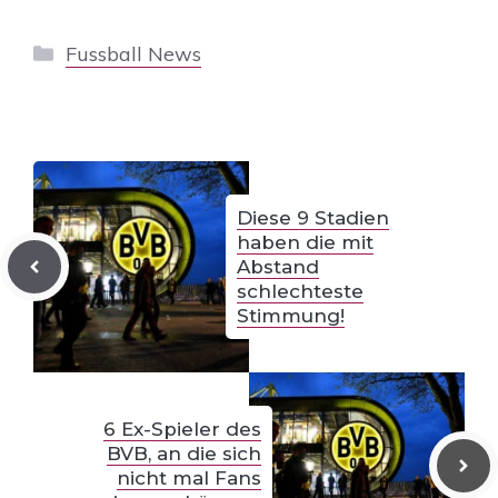
Kategorien
Fussball News
Diese 9 Stadien
haben die mit
Abstand
schlechteste
Stimmung!
6 Ex-Spieler des
BVB, an die sich
nicht mal Fans