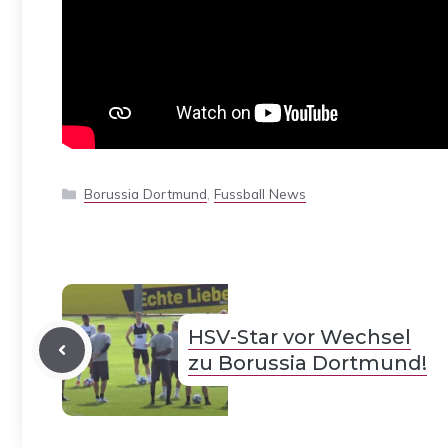
Kategorien
Borussia Dortmund
,
Fussball News
HSV-Star vor Wechsel
zu Borussia Dortmund!