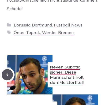
höchstwahrscheinlich nicht zustande kommen.
Schade!
Kategorien
Borussia Dortmund
,
Fussball News
Schlagwörter
Ömer Toprak
,
Werder Bremen
Neven Subotic
sicher: Diese
Mannschaft holt
den Meistertitel!