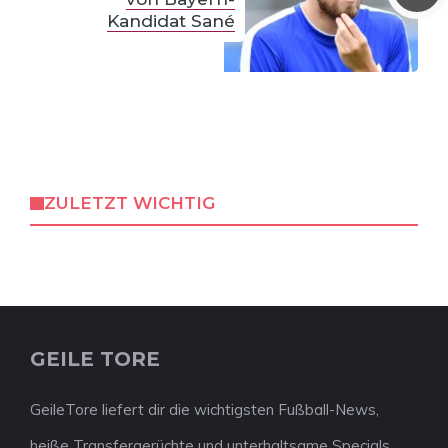
Kandidat Sané
ZULETZT WICHTIG
GEILE TORE
GeileTore liefert dir die wichtigsten Fußball-News,
heiße Transfergerüchte und unterhaltsame Specials.