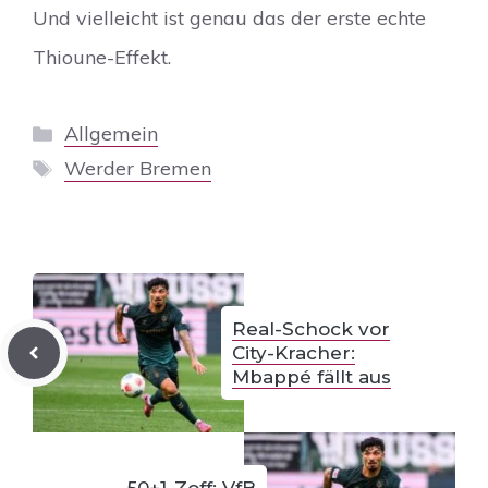
Und vielleicht ist genau das der erste echte
Thioune-Effekt.
Kategorien
Allgemein
Schlagwörter
Werder Bremen
Real-Schock vor
City-Kracher:
Mbappé fällt aus