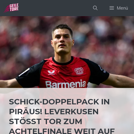
Zum
Menü
Inhalt
springen
SCHICK-DOPPELPACK IN
PIRÄUS! LEVERKUSEN
STÖSST TOR ZUM A
CHTELFINALE WEIT AUF