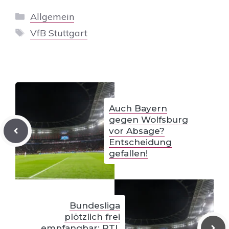
Kategorien
Allgemein
Schlagwörter
VfB Stuttgart
Auch Bayern
gegen Wolfsburg
vor Absage?
Entscheidung
gefallen!
Bundesliga
plötzlich frei
empfangbar: RTL