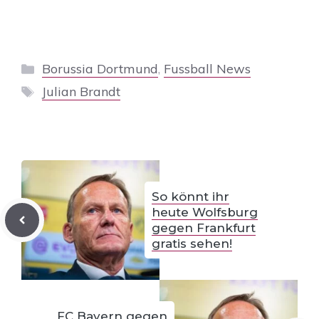
Kategorien
Borussia Dortmund
,
Fussball News
Schlagwörter
Julian Brandt
So könnt ihr
heute Wolfsburg
gegen Frankfurt
gratis sehen!
FC Bayern gegen