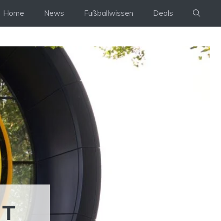
Home
News
Fußballwissen
Deals
MT