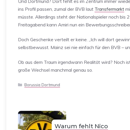
Und Dortmund? Dort fehlt es im Zentrum immer wieder 
ins Profil passen, zumal der BVB laut
Transfermarkt
mi
müsste. Allerdings steht der Nationalspieler noch bis 
Freitagabend kann Amiri nun ein Bewerbungsschreib
Doch Geschenke verteilt er keine. „Ich will dort gewi
selbstbewusst. Mainz sei nie einfach für den BVB – un
Ob aus dem Traum irgendwann Realität wird? Noch ist 
große Wechsel manchmal genau so.
Kategorien
Borussia Dortmund
Warum fehlt Nico