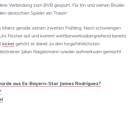
dere Verbindung zum BVB gespürt. Für ihn und seinen Bruder
den deutschen Spieler ein Traum“.
in Mainz gerade seinen zweiten Frühling. Nach schwierigen
r Urs Fischer auf und kommt wettbewerbsübergreifend bereits
ut
kicker
gehört er damit zu den torgefährlichsten
Bundestrainer Julian Nagelsmann wieder aufmerksam gemacht
rde aus Ex-Bayern-Star James Rodríguez?
?
el