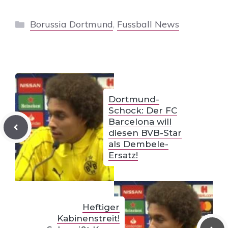
Kategorien
Borussia Dortmund
,
Fussball News
Dortmund-
Schock: Der FC
Barcelona will
diesen BVB-Star
als Dembele-
Ersatz!
Heftiger
Kabinenstreit!