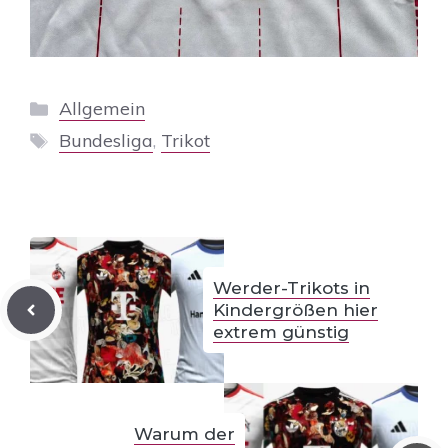
Kategorien
Allgemein
Schlagwörter
Bundesliga
,
Trikot
Werder-Trikots in
Kindergrößen hier
extrem günstig
Warum der