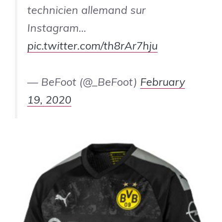
technicien allemand sur
Instagram…
pic.twitter.com/th8rAr7hju
— BeFoot (@_BeFoot)
February
19, 2020