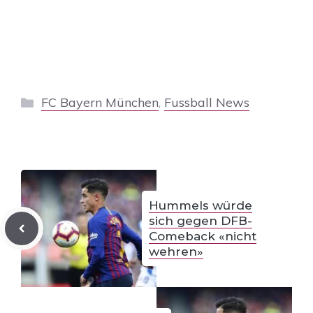
Kategorien
FC Bayern München
,
Fussball News
Hummels würde
sich gegen DFB-
Comeback «nicht
wehren»