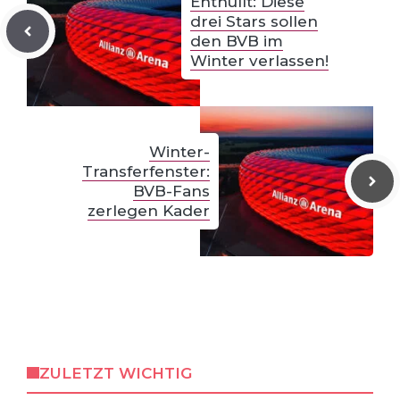
Enthüllt: Diese
drei Stars sollen
den BVB im
Winter verlassen!
Winter-
Transferfenster:
BVB-Fans
zerlegen Kader
ZULETZT WICHTIG