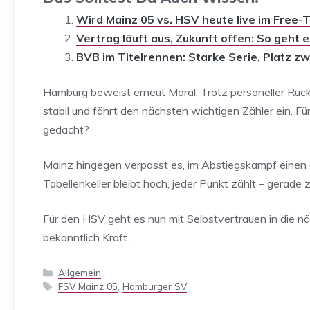
Wird Mainz 05 vs. HSV heute live im Free
Vertrag läuft aus, Zukunft offen: So geht 
BVB im Titelrennen: Starke Serie, Platz zwe
Hamburg beweist erneut Moral. Trotz personeller Rü
stabil und fährt den nächsten wichtigen Zähler ein. F
gedacht?
Mainz hingegen verpasst es, im Abstiegskampf einen d
Tabellenkeller bleibt hoch, jeder Punkt zählt – gerade 
Für den HSV geht es nun mit Selbstvertrauen in die n
bekanntlich Kraft.
Kategorien
Allgemein
Schlagwörter
FSV Mainz 05
,
Hamburger SV